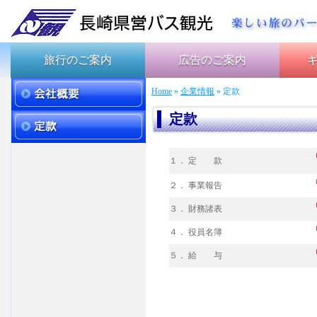
旅行のご案内
広告のご案内
Home
»
企業情報
» 定款
定款
１． 定 款
２． 事業報告
３． 財務諸表
４． 役員名簿
５． 給 与