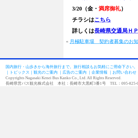
3/20（金・
満席御礼
）
チラシは
こちら
詳しくは
長崎県交通局Ｈ
«
月極駐車場 契約者募集のお
国内旅行・山歩きから海外旅行まで。旅行相談もお気軽にご用命下さい。
｜
トピックス
｜
観光のご案内
｜
広告のご案内
｜
企業情報
｜
お問い合わせ
Copyrights Nagasaki Kenei Bus Kanko Co., Ltd. All Rights Reserved.
長崎県営バス観光株式会社 本社：長崎市大黒町3番1号 TEL：095-825-0505 