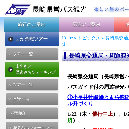
旅行のご案内
広告のご案内
Home
»
トピックス
» 長崎県交
よか余暇ツアー
せ
ツアー一覧
長崎県交通局・周遊観
>>
山歩きと
歴史みちウォーキング
長崎県交通局（長崎県営
ツアー一覧
>>
バスガイド付の周遊観光
①小長井牡蠣焼き＆祐徳
日帰り編
>>
ル升づくり
宿泊編
1/22（木・
催行中止
）、1/
>>
済
）、
歴史みちウォーキング
>>