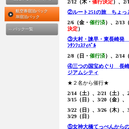
2/12（木・
催行決定
）、2/
航空券宿泊パック
②ルート251の旅 ちょ
JR宿泊パック
2/6（金・
催行済
）、2/13
決定
）
パック一覧
>>
③大村・諫早・東長崎発 
ﾝﾀﾝﾌｪｽﾃｨﾊﾞﾙ
2/8（日・
催行済
）、2/14
④三つの国宝めぐり 長
ジアムシティ
★２名から催行★
2/14（土）、2/21（土）、
3/15（日）、3/20（金）、
3/22（日）、3/26（木）、
3/29（日）
⑤女神大橋てっぺんから